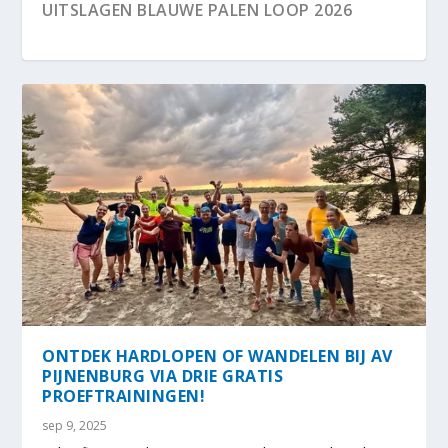
DE SCHOOLSPORTDAGEN 2026 VAN A.V
UITSLAGEN BLAUWE PALEN LOOP 2026
PIJNENBURG ZIJN G...
TRAINERS AV PIJNENBURG WEER IN HET
ONTDEK HARDLOPEN OF WANDELEN BIJ AV
BLAUW
PIJNENBURG VIA...
ONTDEK HARDLOPEN OF WANDELEN BIJ AV
PIJNENBURG VIA DRIE GRATIS
PROEFTRAININGEN!
sep 9, 2025