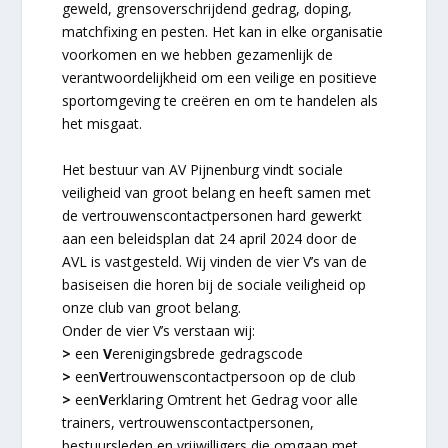
geweld, grensoverschrijdend gedrag, doping,
matchfixing en pesten. Het kan in elke organisatie
voorkomen en we hebben gezamenlijk de
verantwoordelijkheid om een veilige en positieve
sportomgeving te creëren en om te handelen als
het misgaat.
Het bestuur van AV Pijnenburg vindt sociale
veiligheid van groot belang en heeft samen met
de vertrouwenscontactpersonen hard gewerkt
aan een beleidsplan dat 24 april 2024 door de
AVL is vastgesteld. Wij vinden de vier V’s van de
basiseisen die horen bij de sociale veiligheid op
onze club van groot belang.
Onder de vier V’s verstaan wij:
>
een
V
erenigingsbrede gedragscode
>
een
V
ertrouwenscontactpersoon op de club
>
een
V
erklaring Omtrent het Gedrag voor alle
trainers, vertrouwenscontactpersonen,
bestuursleden en vrijwilligers die omgaan met