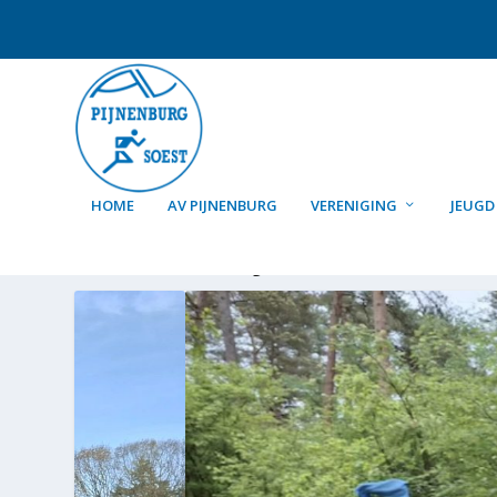
HOME
AV PIJNENBURG
VERENIGING
JEUGD
CATEGORIE:
JUNIOREN