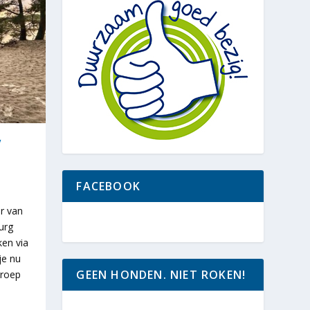
V
FACEBOOK
er van
urg
ken via
je nu
GEEN HONDEN. NIET ROKEN!
groep