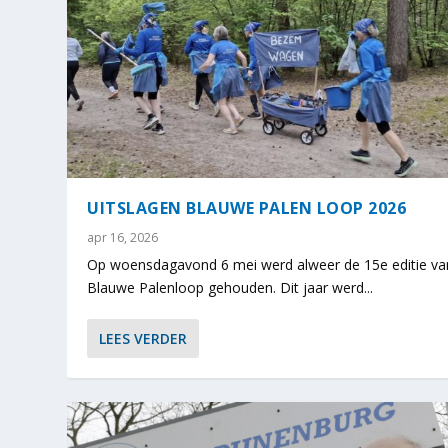
UITSLAGEN BLAUWE PALEN LOOP 2026
apr 16, 2026
Op woensdagavond 6 mei werd alweer de 15e editie va
Blauwe Palenloop gehouden. Dit jaar werd...
LEES VERDER
TRAINERS AV PIJNENBURG WEER IN
ONTDEK HARDLOPEN OF WANDELEN B