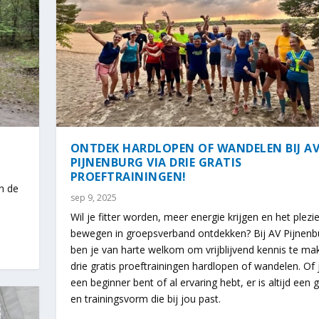
ONTDEK HARDLOPEN OF WANDELEN BIJ A
PIJNENBURG VIA DRIE GRATIS
PROEFTRAININGEN!
n de
sep 9, 2025
Wil je fitter worden, meer energie krijgen en het plezi
bewegen in groepsverband ontdekken? Bij AV Pijnenb
ben je van harte welkom om vrijblijvend kennis te ma
drie gratis proeftrainingen hardlopen of wandelen. Of 
 HET BLAUW
IJ AV PIJNENBURG VIA...
een beginner bent of al ervaring hebt, er is altijd een 
en trainingsvorm die bij jou past.